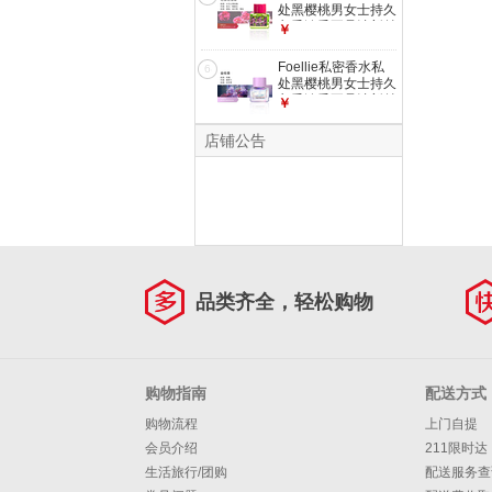
处黑樱桃男女士持久
留香淡香正品清新魅
￥
力香水 花漾玫瑰香
5ml
Foellie私密香水私
6
处黑樱桃男女士持久
留香淡香正品清新魅
￥
力香水 金桂香 5ml
店铺公告
品类齐全，轻松购物
购物指南
配送方式
购物流程
上门自提
会员介绍
211限时达
生活旅行/团购
配送服务查