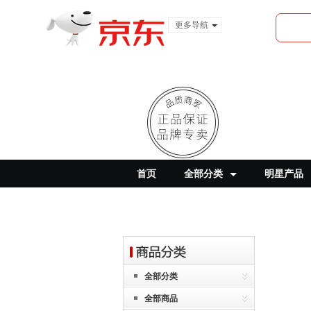
更多导航
服装城
食品
金融
首页
全部分类
明星产品
全部分类
全部商品