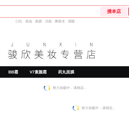
口红
底妆
面膜
洁面
爽肤水
眉眼
BB霜
V7素颜霜
药丸面膜
努力加载中，请稍后...
努力加载中，请稍后...