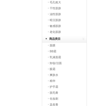
毛孔粗大
干性肌肤
油性肌肤
暗沉肌肤
敏感肌肤
老化肌肤
商品类目
面膜
BB霜
乳液面霜
卸妆/洁面
眼霜
爽肤水
精华
护手霜
脱毛膏
化妆刷
染发膏